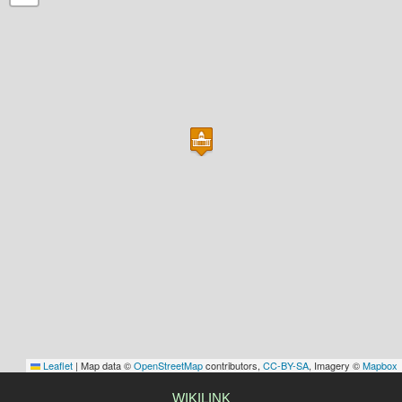
Leaflet
|
Map data ©
OpenStreetMap
contributors,
CC-BY-SA
, Imagery ©
Mapbox
WIKILINK