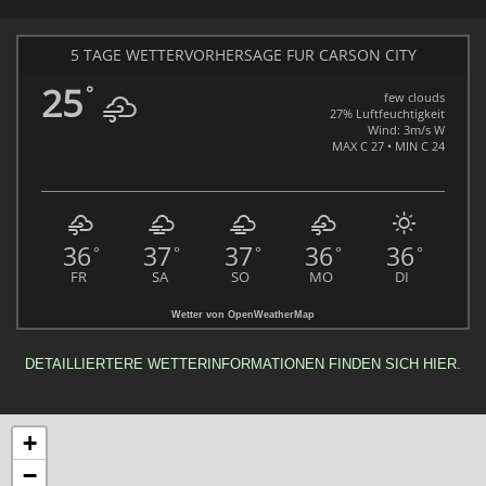
5 TAGE WETTERVORHERSAGE FÜR CARSON CITY
25
°
few clouds
27% Luftfeuchtigkeit
Wind: 3m/s W
MAX C 27 • MIN C 24
36
37
37
36
36
°
°
°
°
°
FR
SA
SO
MO
DI
Wetter von OpenWeatherMap
DETAILLIERTERE WETTERINFORMATIONEN FINDEN SICH HIER.
+
−