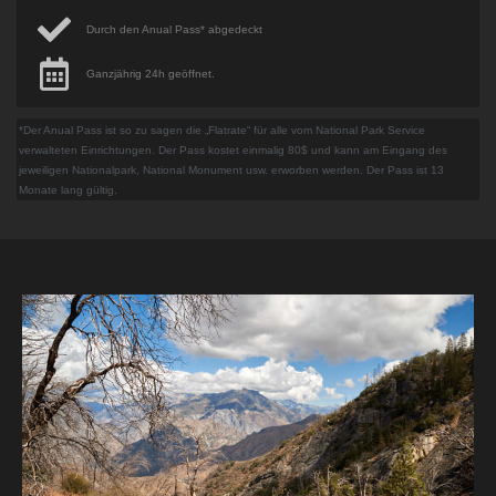
Durch den Anual Pass* abgedeckt
Ganzjährig 24h geöffnet.
*Der Anual Pass ist so zu sagen die „Flatrate“ für alle vom National Park Service
verwalteten Einrichtungen. Der Pass kostet einmalig 80$ und kann am Eingang des
jeweiligen Nationalpark, National Monument usw. erworben werden. Der Pass ist 13
Monate lang gültig.