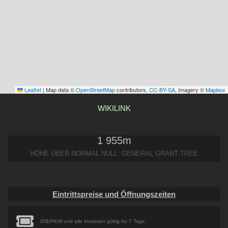
Leaflet
|
Map data ©
OpenStreetMap
contributors,
CC-BY-SA
, Imagery ©
Mapbox
WIKILINK
1 955
m
HÖHE ÜBER NORMAL NULL: GENERAL GRANT TREE
Eintrittspreise und Öffnungszeiten
35$/PKW und alle Insassen gültig für 7 Tage