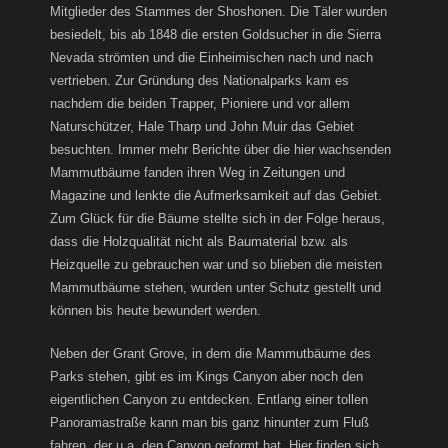
Mitglieder des Stammes der Shoshonen. Die Täler wurden
besiedelt, bis ab 1848 die ersten Goldsucher in die Sierra
Nevada strömten und die Einheimischen nach und nach
vertrieben. Zur Gründung des Nationalparks kam es
nachdem die beiden Trapper, Pioniere und vor allem
Naturschützer, Hale Tharp und John Muir das Gebiet
besuchten. Immer mehr Berichte über die hier wachsenden
Mammutbäume fanden ihren Weg in Zeitungen und
Magazine und lenkte die Aufmerksamkeit auf das Gebiet.
Zum Glück für die Bäume stellte sich in der Folge heraus,
dass die Holzqualität nicht als Baumaterial bzw. als
Heizquelle zu gebrauchen war und so blieben die meisten
Mammutbäume stehen, wurden unter Schutz gestellt und
können bis heute bewundert werden.
Neben der Grant Grove, in dem die Mammutbäume des
Parks stehen, gibt es im Kings Canyon aber noch den
eigentlichen Canyon zu entdecken. Entlang einer tollen
Panoramastraße kann man bis ganz hinunter zum Fluß
fahren, der u.a. den Canyon geformt hat. Hier finden sich