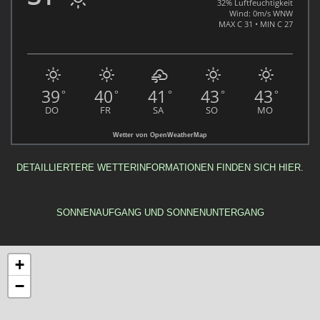
32% Luftfeuchtigkeit
Wind: 0m/s WNW
MAX C 31 • MIN C 27
39
40
41
43
43
°
°
°
°
°
DO
FR
SA
SO
MO
Wetter von OpenWeatherMap
DETAILLIERTERE WETTERINFORMATIONEN FINDEN SICH HIER.
SONNENAUFGANG UND SONNENUNTERGANG
+
−