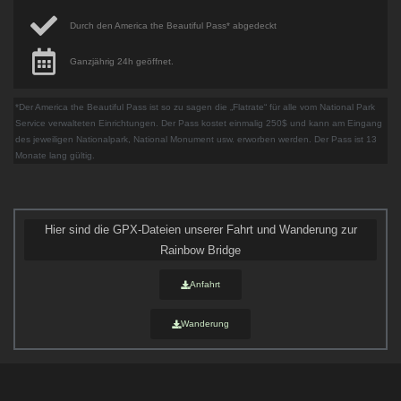
Durch den America the Beautiful Pass* abgedeckt
Ganzjährig 24h geöffnet.
*Der America the Beautiful Pass ist so zu sagen die „Flatrate“ für alle vom National Park
Service verwalteten Einrichtungen. Der Pass kostet einmalig 250$ und kann am Eingang
des jeweiligen Nationalpark, National Monument usw. erworben werden. Der Pass ist 13
Monate lang gültig.
Hier sind die GPX-Dateien unserer Fahrt und Wanderung zur
Rainbow Bridge
Anfahrt
Wanderung