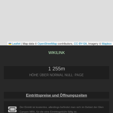
Leaflet
|
Map data ©
OpenStreetMap
contributors,
CC-BY-SA
, Imagery ©
Mapbox
WIKILINK
1 255
m
HÖHE ÜBER NORMAL NULL: PAGE
Eintrittspreise und Öffnungszeiten
Der Eintritt ist kostenlos, allerdings befindet man sich im Gebiet der Glen
Canyon NRA, für die eine Eintrittsgebühr fällig ist.