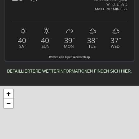
Wind: 2m/s E
MAX C 28 • MIN C 27
40
40
39
38
37
°
°
°
°
°
SAT
SUN
MON
TUE
WED
Wetter von OpenWeatherMap
DETAILLIERTERE WETTERINFORMATIONEN FINDEN SICH HIER.
+
−