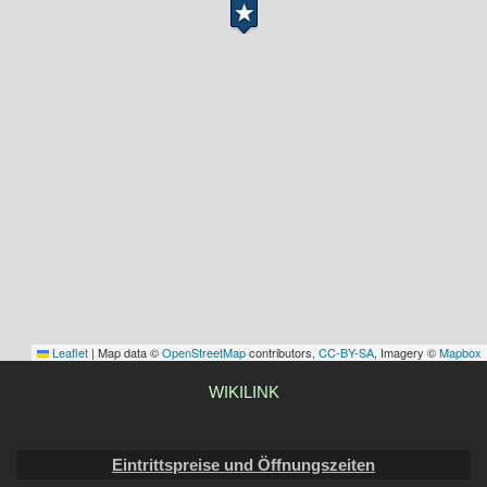
Leaflet
|
Map data ©
OpenStreetMap
contributors,
CC-BY-SA
, Imagery ©
Mapbox
WIKILINK
Eintrittspreise und Öffnungszeiten