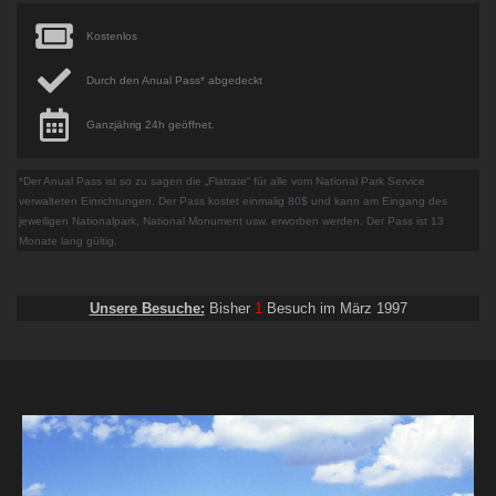
Kostenlos
Durch den Anual Pass* abgedeckt
Ganzjährig 24h geöffnet.
*Der Anual Pass ist so zu sagen die „Flatrate“ für alle vom National Park Service
verwalteten Einrichtungen. Der Pass kostet einmalig 80$ und kann am Eingang des
jeweiligen Nationalpark, National Monument usw. erworben werden. Der Pass ist 13
Monate lang gültig.
Unsere Besuche:
Bisher
1
Besuch im März 1997