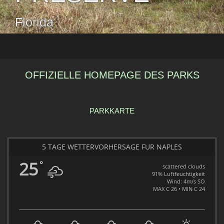
Florida
OFFIZIELLE HOMEPAGE DES PARKS
PARKKARTE
5 TAGE WETTERVORHERSAGE FÜR NAPLES
25
°
scattered clouds
91% Luftfeuchtigkeit
Wind: 4m/s SO
MAX C 26 • MIN C 24