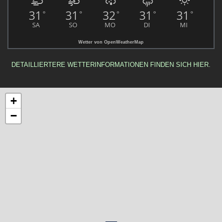
31
31
32
31
31
°
°
°
°
°
SA
SO
MO
DI
MI
Wetter von OpenWeatherMap
DETAILLIERTERE WETTERINFORMATIONEN FINDEN SICH HIER.
+
−