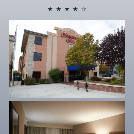
☆
☆
☆
☆
☆