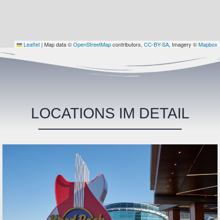
Leaflet
|
Map data ©
OpenStreetMap
contributors,
CC-BY-SA
, Imagery ©
Mapbox
LOCATIONS IM DETAIL