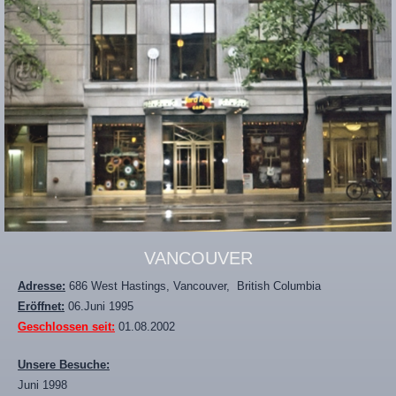
VANCOUVER
Adresse:
686 West Hastings, Vancouver, British Columbia
Eröffnet:
06.Juni 1995
Geschlossen seit:
01.08.2002
Unsere Besuche:
Juni 1998