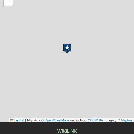
−
Leaflet
|
Map data ©
OpenStreetMap
contributors,
CC-BY-SA
, Imagery ©
Mapbox
WIKILINK