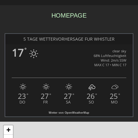
HOMEPAGE
5 TAGE WETTERVORHERSAGE FÜR WHISTLER
17
°
clear sky
68% Luftfeuchtigkeit
Wind: 2m/s SSW
MAX C 17 • MIN C 17
23
27
27
26
25
°
°
°
°
°
DO
FR
SA
SO
MO
Wetter von OpenWeatherMap
+