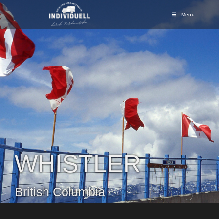
Menü
WHISTLER
British Columbia