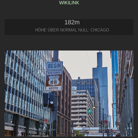
WIKILINK
182
m
HÖHE ÜBER NORMAL NULL: CHICAGO