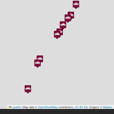
Leaflet
|
Map data ©
OpenStreetMap
contributors,
CC-BY-SA
, Imagery ©
Mapbox