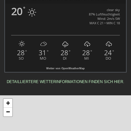
20
°
clear sky
87% Luftfeuchtigkeit
Wind: 2m/s SW
MAX C 21 • MIN C 18
28
31
28
28
24
°
°
°
°
°
SO
MO
DI
MI
DO
Wetter von OpenWeatherMap
DETAILLIERTERE WETTERINFORMATIONEN FINDEN SICH HIER.
+
−